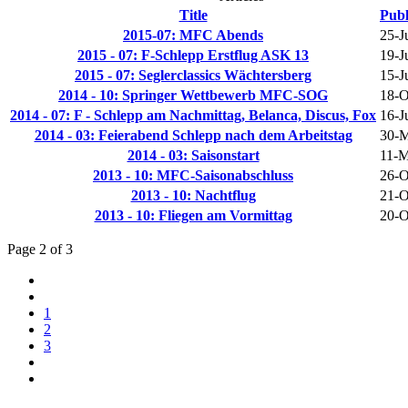
Title
Publ
2015-07: MFC Abends
25-J
2015 - 07: F-Schlepp Erstflug ASK 13
19-J
2015 - 07: Seglerclassics Wächtersberg
15-J
2014 - 10: Springer Wettbewerb MFC-SOG
18-O
2014 - 07: F - Schlepp am Nachmittag, Belanca, Discus, Fox
16-J
2014 - 03: Feierabend Schlepp nach dem Arbeitstag
30-M
2014 - 03: Saisonstart
11-M
2013 - 10: MFC-Saisonabschluss
26-O
2013 - 10: Nachtflug
21-O
2013 - 10: Fliegen am Vormittag
20-O
Page 2 of 3
1
2
3