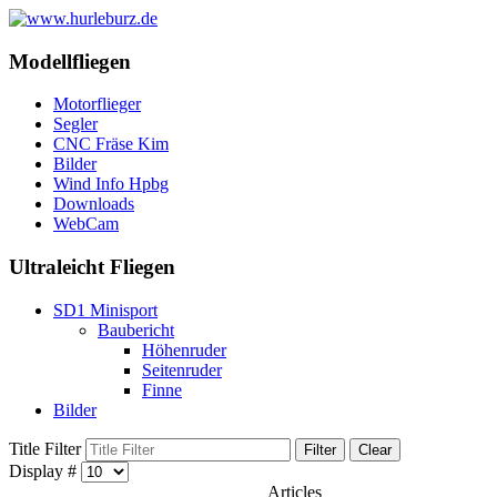
Modellfliegen
Motorflieger
Segler
CNC Fräse Kim
Bilder
Wind Info Hpbg
Downloads
WebCam
Ultraleicht Fliegen
SD1 Minisport
Baubericht
Höhenruder
Seitenruder
Finne
Bilder
Title Filter
Filter
Clear
Display #
Articles