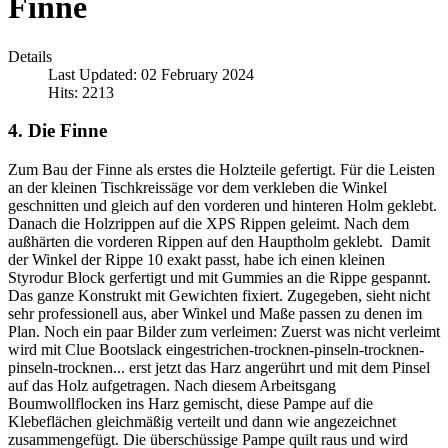
Finne
Details
Last Updated: 02 February 2024
Hits: 2213
4. Die Finne
Zum Bau der Finne als erstes die Holzteile gefertigt. Für die Leisten
an der kleinen Tischkreissäge vor dem verkleben die Winkel
geschnitten und gleich auf den vorderen und hinteren Holm geklebt.
Danach die Holzrippen auf die XPS Rippen geleimt. Nach dem
außhärten die vorderen Rippen auf den Hauptholm geklebt. Damit
der Winkel der Rippe 10 exakt passt, habe ich einen kleinen
Styrodur Block gerfertigt und mit Gummies an die Rippe gespannt.
Das ganze Konstrukt mit Gewichten fixiert. Zugegeben, sieht nicht
sehr professionell aus, aber Winkel und Maße passen zu denen im
Plan. Noch ein paar Bilder zum verleimen: Zuerst was nicht verleimt
wird mit Clue Bootslack eingestrichen-trocknen-pinseln-trocknen-
pinseln-trocknen... erst jetzt das Harz angerührt und mit dem Pinsel
auf das Holz aufgetragen. Nach diesem Arbeitsgang
Boumwollflocken ins Harz gemischt, diese Pampe auf die
Klebeflächen gleichmäßig verteilt und dann wie angezeichnet
zusammengefügt. Die überschüssige Pampe quilt raus und wird