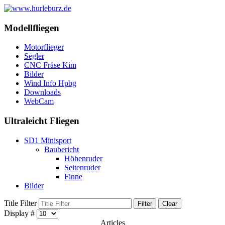
Modellfliegen
Motorflieger
Segler
CNC Fräse Kim
Bilder
Wind Info Hpbg
Downloads
WebCam
Ultraleicht Fliegen
SD1 Minisport
Baubericht
Höhenruder
Seitenruder
Finne
Bilder
Title Filter
Filter
Clear
Display #
Articles