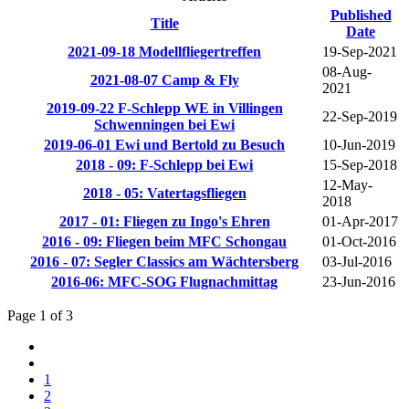
Published
Title
Date
2021-09-18 Modellfliegertreffen
19-Sep-2021
08-Aug-
2021-08-07 Camp & Fly
2021
2019-09-22 F-Schlepp WE in Villingen
22-Sep-2019
Schwenningen bei Ewi
2019-06-01 Ewi und Bertold zu Besuch
10-Jun-2019
2018 - 09: F-Schlepp bei Ewi
15-Sep-2018
12-May-
2018 - 05: Vatertagsfliegen
2018
2017 - 01: Fliegen zu Ingo's Ehren
01-Apr-2017
2016 - 09: Fliegen beim MFC Schongau
01-Oct-2016
2016 - 07: Segler Classics am Wächtersberg
03-Jul-2016
2016-06: MFC-SOG Flugnachmittag
23-Jun-2016
Page 1 of 3
1
2