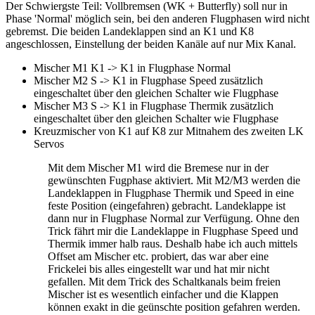
Der Schwiergste Teil: Vollbremsen (WK + Butterfly) soll nur in
Phase 'Normal' möglich sein, bei den anderen Flugphasen wird nicht
gebremst. Die beiden Landeklappen sind an K1 und K8
angeschlossen, Einstellung der beiden Kanäle auf nur Mix Kanal.
Mischer M1 K1 -> K1 in Flugphase Normal
Mischer M2 S -> K1 in Flugphase Speed zusätzlich
eingeschaltet über den gleichen Schalter wie Flugphase
Mischer M3 S -> K1 in Flugphase Thermik zusätzlich
eingeschaltet über den gleichen Schalter wie Flugphase
Kreuzmischer von K1 auf K8 zur Mitnahem des zweiten LK
Servos
Mit dem Mischer M1 wird die Bremese nur in der
gewünschten Fugphase aktiviert. Mit M2/M3 werden die
Landeklappen in Flugphase Thermik und Speed in eine
feste Position (eingefahren) gebracht. Landeklappe ist
dann nur in Flugphase Normal zur Verfügung. Ohne den
Trick fährt mir die Landeklappe in Flugphase Speed und
Thermik immer halb raus. Deshalb habe ich auch mittels
Offset am Mischer etc. probiert, das war aber eine
Frickelei bis alles eingestellt war und hat mir nicht
gefallen. Mit dem Trick des Schaltkanals beim freien
Mischer ist es wesentlich einfacher und die Klappen
können exakt in die geünschte position gefahren werden.