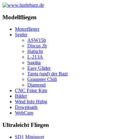
Modellfliegen
Motorflieger
Segler
ASW15b
Discus 2b
Habicht
L-213A
Sagitta
Easy Glider
Tanja (und) der Bazi
Graupner Chili
Diamond
CNC Fräse Kim
Bilder
Wind Info Hpbg
Downloads
WebCam
Ultraleicht Fliegen
SD1 Minisport